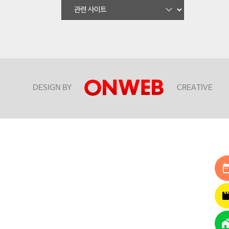
DESIGN BY
CREATIVE
date_r
movie_cr
maps_hom