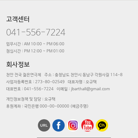
고객센터
041-556-7224
업무시간 : AM 10:00 ~ PM 06:00
점심시간 : PM 12:00 ~ PM 01:00
회사정보
천안 전국 젊은연극제
주소 : 충청남도 천안시 동남구 각원사길 114-8
사업자등록번호 :
273-80-02549
대표자명 :
오규택
대표번호 :
041-556-7224
이메일 : jbarthall@gmail.com
개인정보정책 및 담당 : 오규택
후원계좌 : 국민은행 000-00-00000 (예금주명)