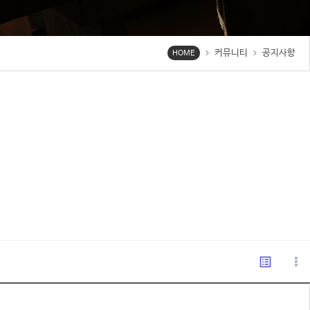
커뮤니티
공지사항
chevron_right
chevron_right
HOME
list_alt