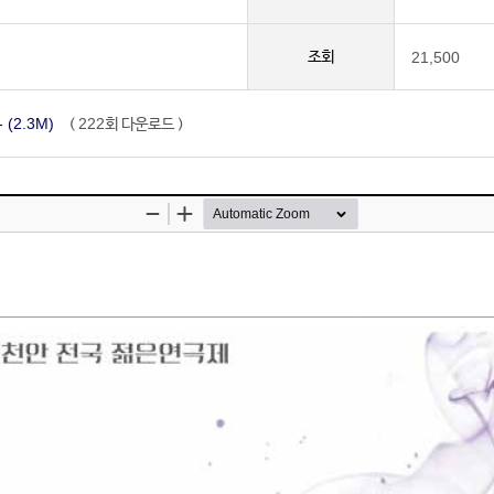
조회
21,500
(2.3M)
222
(
회 다운로드 )