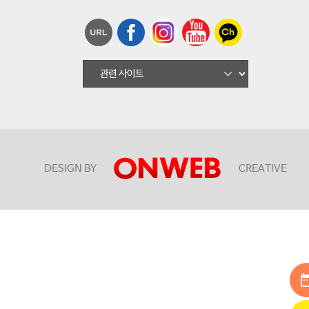
DESIGN BY
CREATIVE
date_r