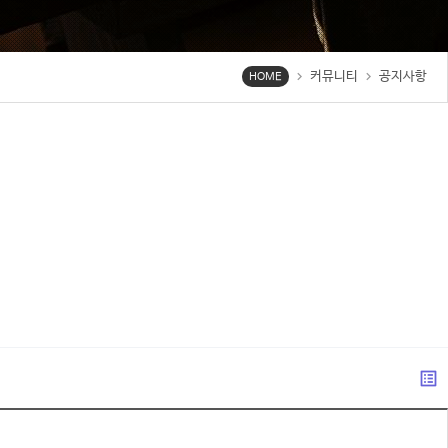
커뮤니티
공지사항
chevron_right
chevron_right
HOME
list_alt