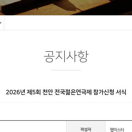
공지사항
2026년 제5회 천안 전국젊은연극제 참가신청 서식
작성자
웹마스터