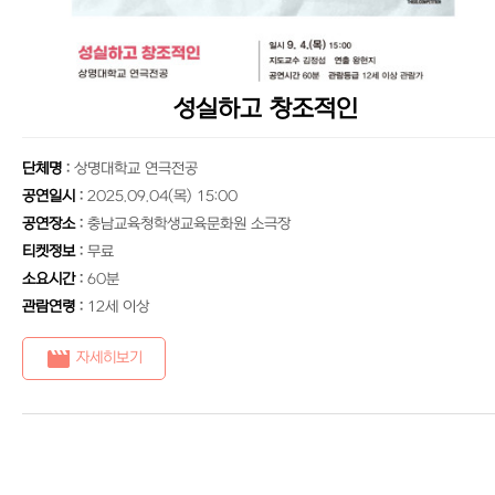
성실하고 창조적인
단체명
:
상명대학교 연극전공
공연일시
:
2025.09.04(목) 15:00
공연장소
:
충남교육청학생교육문화원 소극장
티켓정보
:
무료
소요시간
:
60분
관람연령
:
12세 이상
movie
자세히보기