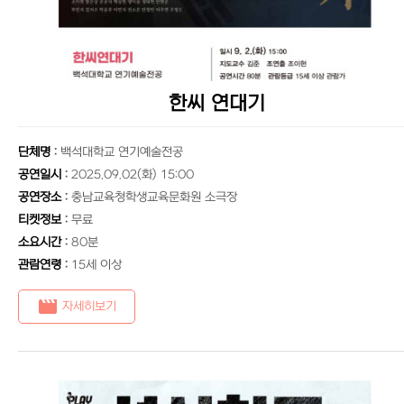
한씨 연대기
단체명
:
백석대학교 연기예술전공
공연일시
:
2025.09.02(화) 15:00
공연장소
:
충남교육청학생교육문화원 소극장
티켓정보
:
무료
소요시간
:
80분
관람연령
:
15세 이상
movie
자세히보기