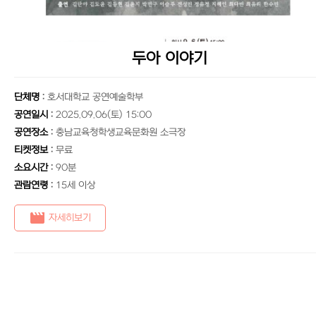
두아 이야기
단체명
:
호서대학교 공연예술학부
공연일시
:
2025.09.06(토) 15:00
공연장소
:
충남교육청학생교육문화원 소극장
티켓정보
:
무료
소요시간
:
90분
관람연령
:
15세 이상
movie
자세히보기